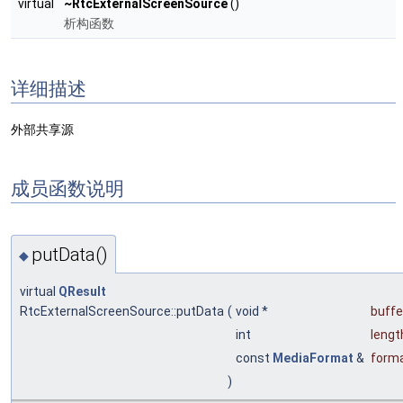
virtual
~RtcExternalScreenSource
()
析构函数
详细描述
外部共享源
成员函数说明
putData()
◆
virtual
QResult
RtcExternalScreenSource::putData
(
void *
buffe
int
lengt
const
MediaFormat
&
form
)