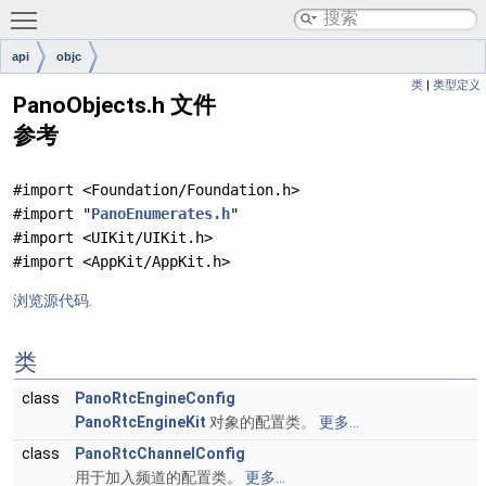
Toggle main menu visibility
api
objc
类
|
类型定义
PanoObjects.h 文件
参考
#import <Foundation/Foundation.h>
#import "
PanoEnumerates.h
"
#import <UIKit/UIKit.h>
#import <AppKit/AppKit.h>
浏览源代码.
类
class
PanoRtcEngineConfig
PanoRtcEngineKit
对象的配置类。
更多...
class
PanoRtcChannelConfig
用于加入频道的配置类。
更多...