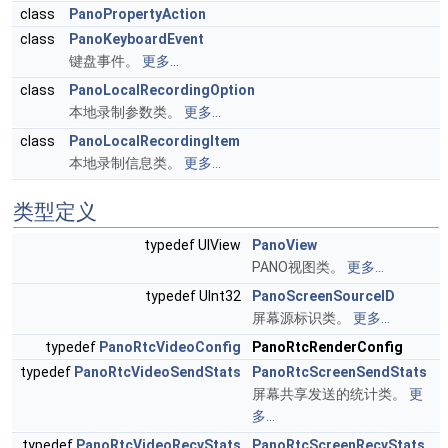
class
PanoPropertyAction
class
PanoKeyboardEvent
键盘事件。
更多...
class
PanoLocalRecordingOption
本地录制参数类。
更多...
class
PanoLocalRecordingItem
本地录制信息类。
更多...
类型定义
typedef UIView
PanoView
PANO视图类。
更多...
typedef UInt32
PanoScreenSourceID
屏幕源标识类。
更多...
typedef
PanoRtcVideoConfig
PanoRtcRenderConfig
typedef
PanoRtcVideoSendStats
PanoRtcScreenSendStats
屏幕共享发送的统计类。
更
多...
typedef
PanoRtcVideoRecvStats
PanoRtcScreenRecvStats